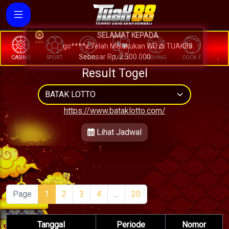
SELAMAT KEPADA
go****x Telah Melakukan WD di TUAK88
Sebesar Rp, 2.500.000
CASINO
SPORT
TOGEL
TABLE
FISHING
COCK F.
ARC
Result Togel
https://www.bataklotto.com/
Lihat Jadwal
Page
1
2
3
4
...
20
Tanggal
Periode
Nomor