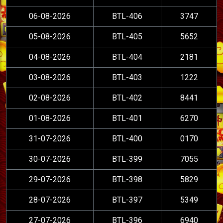
06-08-2026
BTL-406
3747
05-08-2026
BTL-405
5652
04-08-2026
BTL-404
2181
03-08-2026
BTL-403
1222
02-08-2026
BTL-402
8441
01-08-2026
BTL-401
6270
31-07-2026
BTL-400
0170
30-07-2026
BTL-399
7055
29-07-2026
BTL-398
5829
28-07-2026
BTL-397
5349
27-07-2026
BTL-396
6940