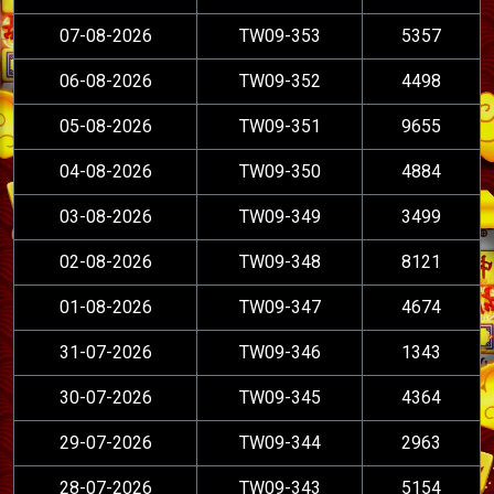
07-08-2026
TW09-353
5357
06-08-2026
TW09-352
4498
05-08-2026
TW09-351
9655
04-08-2026
TW09-350
4884
03-08-2026
TW09-349
3499
02-08-2026
TW09-348
8121
01-08-2026
TW09-347
4674
31-07-2026
TW09-346
1343
30-07-2026
TW09-345
4364
29-07-2026
TW09-344
2963
28-07-2026
TW09-343
5154